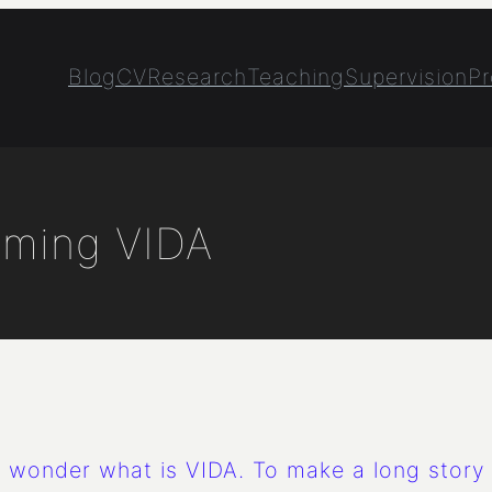
Blog
CV
Research
Teaching
Supervision
Pr
oming VIDA
ht wonder what is VIDA. To make a long story