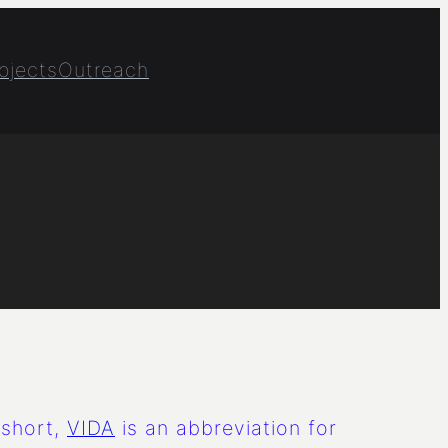
ojects
Outreach
 short,
VIDA
is an abbreviation for