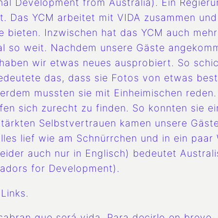
onal Development from Australia). Ein Regier
. Das YCM arbeitet mit VIDA zusammen und w
ige bieten. Inzwischen hat das YCM auch mehr
mal so weit. Nachdem unsere Gäste angekomm
 haben wir etwas neues ausprobiert. So schick
bedeutete das, dass sie Fotos von etwas be
erdem mussten sie mit Einheimischen reden.
fen sich zurecht zu finden. So konnten sie ei
gestärkten Selbstvertrauen kamen unsere Gäs
Alles lief wie am Schnürrchen und in ein pa
leider auch nur in Englisch) bedeutet Austra
adors for Development).
Links.
 sabran que será vida. Para decirlo en breve,