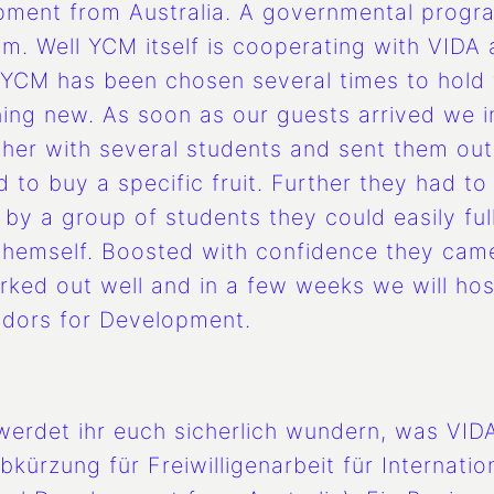
opment from Australia. A governmental progr
m. Well YCM itself is cooperating with VIDA
CM has been chosen several times to hold t
hing new. As soon as our guests arrived we 
r with several students and sent them out to
d to buy a specific fruit. Further they had to
y a group of students they could easily fullf
t themself. Boosted with confidence they cam
worked out well and in a few weeks we will h
adors for Development.
 werdet ihr euch sicherlich wundern, was VIDA
 Abkürzung für Freiwilligenarbeit für Internat