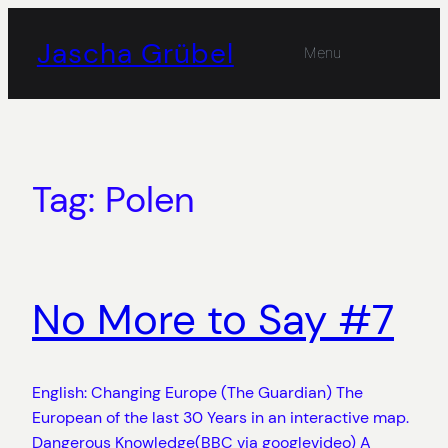
Skip
to
Jascha Grübel
Menu
content
Tag:
Polen
No More to Say #7
English: Changing Europe (The Guardian) The
European of the last 30 Years in an interactive map.
Dangerous Knowledge(BBC via googlevideo) A