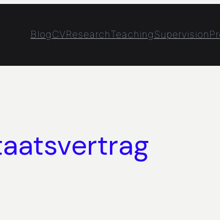
Blog
CV
Research
Teaching
Supervision
Pr
aatsvertrag