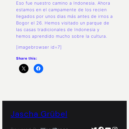
Eso fue nuestro camino a Indonesia. Ahora
estamos en el campamente de los recien
llegados por unos dias más antes de irnos a
Bogor el 26. Hemos visitado un parque de
las casas tradicionales de Indonesia y
hemos aprendido mucho sobre la cultura.
[imagebrowser id=7]
Share this:
Jascha Grübel
Twitter
Facebook
YouTub
Insta