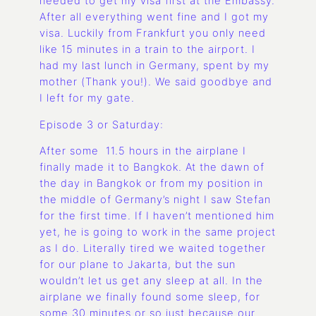
needed to get my visa first at the Embassy.
After all everything went fine and I got my
visa. Luckily from Frankfurt you only need
like 15 minutes in a train to the airport. I
had my last lunch in Germany, spent by my
mother (Thank you!). We said goodbye and
I left for my gate.
Episode 3 or Saturday:
After some 11.5 hours in the airplane I
finally made it to Bangkok. At the dawn of
the day in Bangkok or from my position in
the middle of Germany’s night I saw Stefan
for the first time. If I haven’t mentioned him
yet, he is going to work in the same project
as I do. Literally tired we waited together
for our plane to Jakarta, but the sun
wouldn’t let us get any sleep at all. In the
airplane we finally found some sleep, for
some 30 minutes or so just because our